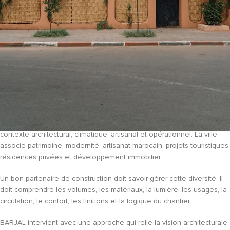
finition avancent ensemble.
BARJAL accompagne les porteurs de projets résidentiels,
commerciaux et hôteliers à Marrakech avec une méthode design-
build pensée pour transformer une vision en réalisation cohérente,
maîtrisée et durable.
Une entreprise de construction à Marrakech
doit comprendre le terrain
Construire à Marrakech
demande une connaissance précise du
contexte architectural, climatique, artisanal et opérationnel. La ville
associe patrimoine, modernité, artisanat marocain, projets touristiques,
résidences privées et développement immobilier.
Un bon partenaire de construction doit savoir gérer cette diversité. Il
doit comprendre les volumes, les matériaux, la lumière, les usages, la
circulation, le confort, les finitions et la logique du chantier.
BARJAL intervient avec une approche qui relie la vision architecturale