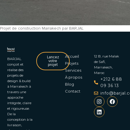
Projet de construction Marrakech par BARJAL
Accueil
12 B, rue Malak
Lancez
BARJAL
votre
de Safi,
Projets
conçoit et
projet
Marrakech,
réalise des
Services
Maroc
projets de
À propos
+212 6 88
design & build
Blog
09 36 13
à Marrakech à
Contact
travers une
info@barjal.
approche
intégrée, claire
et rigoureuse.
De la
conception à la
livraison,