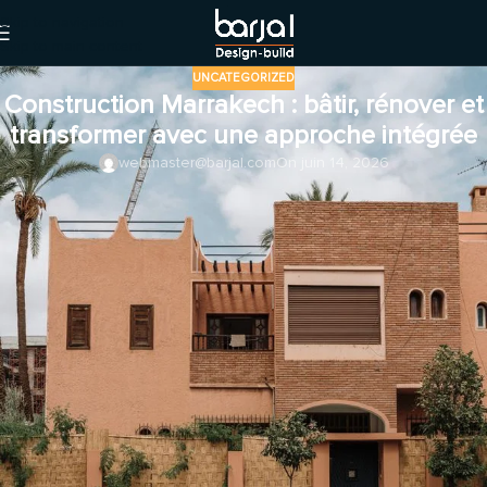
Skip to navigation
Skip to main content
UNCATEGORIZED
Construction Marrakech : bâtir, rénover et
transformer avec une approche intégrée
webmaster@barjal.com
On juin 14, 2026
Un projet de construction Marrakech demande plus qu’une bonne
idée ou un beau dessin. Il exige une vision claire, une maîtrise
technique, une coordination rigoureuse et une vraie compréhension
du contexte local. Entre le choix des matériaux, la gestion du chantier,
l’architecture intérieure, les contraintes du bâti existant, les attentes
esthétiques et les exigences d’exécution, chaque décision compte.
À Marrakech, les projets sont souvent uniques. Une villa
contemporaine ne se traite pas comme un riad ancien. Un espace
commercial ne demande pas la même approche qu’un boutique-
hôtel. Une rénovation intérieure ne suit pas la même logique qu’une
restauration de bâtiment historique. C’est pourquoi BARJAL adopte
une approche intégrée, où conception, construction, coordination et