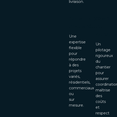
livraison.
Construction
Gestion
diversifiée
de
construc
Une
expertise
Un
flexible
pilotage
pour
rigoureux
répondre
du
à des
chantier
projets
pour
variés,
assurer
résidentiels,
coordinatio
commerciaux
maîtrise
ou
des
sur
coûts
mesure.
et
respect