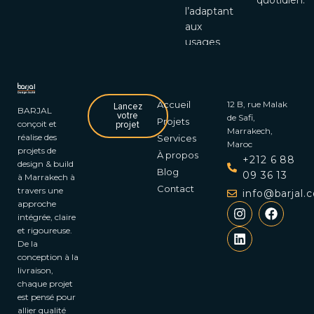
l’adaptant
aux
usages
contemporains.
Accueil
12 B, rue Malak
Lancez
BARJAL
votre
de Safi,
Projets
conçoit et
projet
Marrakech,
réalise des
Services
Maroc
projets de
À propos
+212 6 88
design & build
Blog
09 36 13
à Marrakech à
Contact
travers une
info@barjal.
approche
intégrée, claire
et rigoureuse.
De la
conception à la
livraison,
chaque projet
est pensé pour
allier qualité