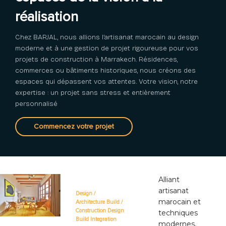
réalisation
Chez BARJAL, nous allions l’artisanat marocain au design
moderne et à une gestion de projet rigoureuse pour vos
projets de construction à Marrakech. Résidences,
commerces ou bâtiments historiques, nous créons des
espaces qui dépassent vos attentes. Votre vision, notre
expertise : un projet sans stress et entièrement
personnalisé
Commencez votre projet
Alliant
artisanat
Design /
marocain et
Architecture ㅤㅤBuild /
Constructionㅤㅤ Design
techniques
Build Integration
modernes,