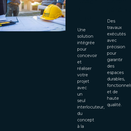
Design
Constru
&
général
Build
Des
travaux
Une
exécutés
solution
avec
intégrée
précision
pour
pour
concevoir
garantir
et
des
réaliser
espaces
votre
durables,
projet
fonctionnel
avec
et de
un
haute
seul
qualité.
interlocuteur,
du
concept
à la