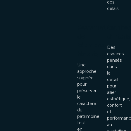
des
délais.
Restauration
Architec
de
d’intérie
bâtiments
Des
historiques
espaces
pensés
Une
dans
approche
le
soignée
détail
pour
pour
préserver
allier
le
esthétique,
caractère
confort
du
et
patrimoine
performan
tout
au
en
quotidien.